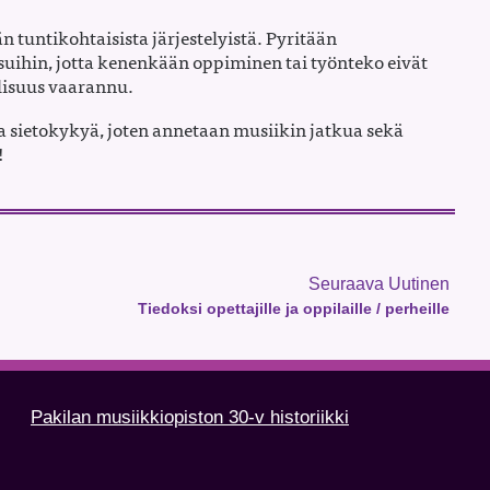
n tuntikohtaisista järjestelyistä. Pyritään
isuihin, jotta kenenkään oppiminen tai työnteko eivät
lisuus vaarannu.
sietokykyä, joten annetaan musiikin jatkua sekä
!
Seuraava Uutinen
Tiedoksi opettajille ja oppilaille / perheille
Pakilan musiikkiopiston 30-v historiikki