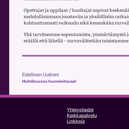
Opettajat ja oppilaat / huoltajat sopivat keskenää
mahdollisimman joustaviin ja yksilöllisiin ratka
kohtuuttomasti vaikeudu eikä kenenkään turval
Yhä tarvitsemme sopeutumista, ymmärtämystä ja 
etäällä että lähellä – turvavälitetään toisistamme
Edellinen Uutinen
Huhtikuussa huomioitavaa!
Yhteystiedot
Keikkapalvelu
Linkkejä