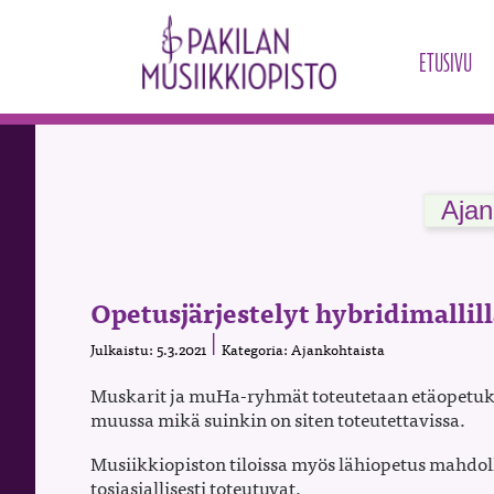
ETUSIVU
Ajan
Opetusjärjestelyt hybridimallill
Julkaistu: 5.3.2021
Kategoria: Ajankohtaista
Muskarit ja muHa-ryhmät toteutetaan etäopetuk
muussa mikä suinkin on siten toteutettavissa.
Musiikkiopiston tiloissa myös lähiopetus mahdolli
tosiasiallisesti toteutuvat.