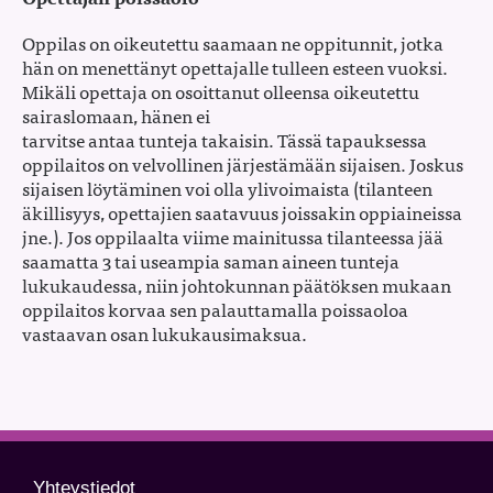
Oppilas on oikeutettu saamaan ne oppitunnit, jotka
hän on menettänyt opettajalle tulleen esteen vuoksi.
Mikäli opettaja on osoittanut olleensa oikeutettu
sairaslomaan, hänen ei
tarvitse antaa tunteja takaisin. Tässä tapauksessa
oppilaitos on velvollinen järjestämään sijaisen. Joskus
sijaisen löytäminen voi olla ylivoimaista (tilanteen
äkillisyys, opettajien saatavuus joissakin oppiaineissa
jne.). Jos oppilaalta viime mainitussa tilanteessa jää
saamatta 3 tai useampia saman aineen tunteja
lukukaudessa, niin johtokunnan päätöksen mukaan
oppilaitos korvaa sen palauttamalla poissaoloa
vastaavan osan lukukausimaksua.
Yhteystiedot