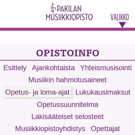
VALIKKO
OPISTOINFO
Esittely
Ajankohtaista
Yhteismusisointi
Musiikin hahmotusaineet
Opetus- ja loma-ajat
Lukukausimaksut
Opetussuunnitelma
Lakisääteiset selosteet
Musiikkiopistoyhdistys
Opettajat