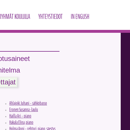
RYHMÄT KOULULLA
YHTEYSTIEDOT
IN ENGLISH
otusaineet
itelma
tajat
Ahlajoki Juhani – sähköbasso
Eronen Susanna -laulu
Hailla Ari – piano
Hakala Elina, piano
Holma Anni – rehtori, piano, säestys