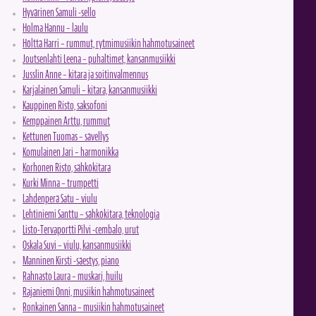
Hyvärinen Samuli -sello
Holma Hannu – laulu
Hölttä Harri – rummut, rytmimusiikin hahmotusaineet
Joutsenlahti Leena – puhaltimet, kansanmusiikki
Jusslin Anne – kitara ja soitinvalmennus
Karjalainen Samuli – kitara, kansanmusiikki
Kauppinen Risto, saksofoni
Kemppainen Arttu, rummut
Kettunen Tuomas – sävellys
Komulainen Jari – harmonikka
Korhonen Risto, sähkökitara
Kurki Minna – trumpetti
Lahdenperä Satu – viulu
Lehtiniemi Santtu – sähkökitara, teknologia
Listo-Tervaportti Pilvi -cembalo, urut
Oskala Suvi – viulu, kansanmusiikki
Manninen Kirsti -säestys, piano
Rahnasto Laura – muskari, huilu
Rajaniemi Onni, musiikin hahmotusaineet
Ronkainen Sanna – musiikin hahmotusaineet