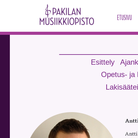
ETUSIVU
Esittely
Ajank
Opetus- ja 
Lakisäätei
Antt
Antti