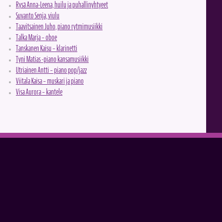
Rysä Anna-Leena, huilu ja puhallinyhtyeet
Suvanto Senja, viulu
Taavitsainen Juho, piano rytmimusiikki
Talka Marja – oboe
Tanskanen Kaisu – klarinetti
Tyni Matias -piano kansamusiikki
Utriainen Antti – piano pop/jazz
Viitala Kaisa – muskari ja piano
Visa Aurora – kantele