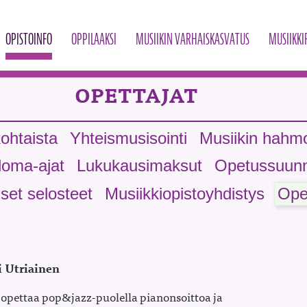
OPISTOINFO
OPPILAAKSI
MUSIIKIN VARHAISKASVATUS
MUSIIKKI
OPETTAJAT
ohtaista
Yhteismusisointi
Musiikin hahm
loma-ajat
Lukukausimaksut
Opetussuunn
set selosteet
Musiikkiopistoyhdistys
Opet
i Utriainen
 opettaa pop&jazz-puolella pianonsoittoa ja