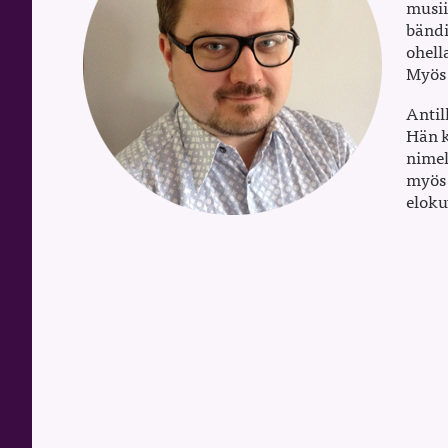
musii
bändi
ohell
Myös 
Antil
Hän k
nimel
myös 
eloku