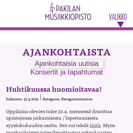
VALIKKO
AJANKOHTAISTA
Ajankohtaisia uutisia
Konsertit ja tapahtumat
Huhtikuussa huomioitavaa!
Julkaistu: 31.3.2021
Kategoria: Kategorisoimaton
Oppilaina olevien tulee 22.4. mennessä ilmoittaa
opintojensa jatkamisesta / lopettamisesta
syyslukukauden osalta. Sen voi tehdä
tästä
. Myös
muskarilaisten tulee ilmoittautua syksyä varten