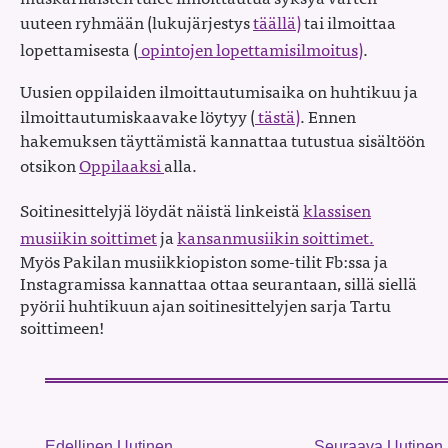
uuteen ryhmään (lukujärjestys
täällä)
tai ilmoittaa
lopettamisesta (
opintojen lopettamisilmoitus)
.
Uusien oppilaiden ilmoittautumisaika on huhtikuu ja
ilmoittautumiskaavake löytyy (
tästä)
. Ennen
hakemuksen täyttämistä kannattaa tutustua sisältöön
otsikon
Oppilaaksi
alla.
Soitinesittelyjä löydät näistä linkeistä
klassisen
musiikin soittimet
ja
kansanmusiikin soittimet.
Myös Pakilan musiikkiopiston some-tilit Fb:ssa ja
Instagramissa kannattaa ottaa seurantaan, sillä siellä
pyörii huhtikuun ajan soitinesittelyjen sarja Tartu
soittimeen!
Edellinen Uutinen
Seuraava Uutinen