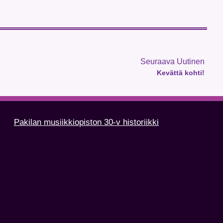
Seuraava Uutinen
Kevättä kohti!
Pakilan musiikkiopiston 30-v historiikki