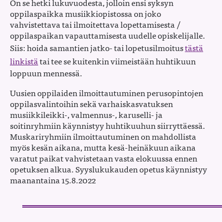
On se hetki lukuvuodesta, jolloin ensi syksyn
oppilaspaikka musiikkiopistossa on joko
vahvistettava tai ilmoitettava lopettamisesta /
oppilaspaikan vapauttamisesta uudelle opiskelijalle.
Siis: hoida samantien jatko- tai lopetusilmoitus
tästä
linkistä
tai tee se kuitenkin viimeistään huhtikuun
loppuun mennessä.
Uusien oppilaiden ilmoittautuminen perusopintojen
oppilasvalintoihin sekä varhaiskasvatuksen
musiikkileikki-, valmennus-, karuselli- ja
soitinryhmiin käynnistyy huhtikuuhun siirryttäessä.
Muskariryhmiin ilmoittautuminen on mahdollista
myös kesän aikana, mutta kesä-heinäkuun aikana
varatut paikat vahvistetaan vasta elokuussa ennen
opetuksen alkua. Syyslukukauden opetus käynnistyy
maanantaina 15.8.2022