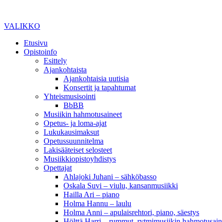
VALIKKO
Etusivu
Opistoinfo
Esittely
Ajankohtaista
Ajankohtaisia uutisia
Konsertit ja tapahtumat
Yhteismusisointi
BbBB
Musiikin hahmotusaineet
Opetus- ja loma-ajat
Lukukausimaksut
Opetussuunnitelma
Lakisääteiset selosteet
Musiikkiopistoyhdistys
Opettajat
Ahlajoki Juhani – sähköbasso
Oskala Suvi – viulu, kansanmusiikki
Hailla Ari – piano
Holma Hannu – laulu
Holma Anni – apulaisrehtori, piano, säestys
Hölttä Harri – rummut, rytmimusiikin hahmotusain