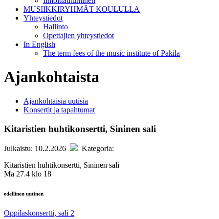
Ilmoittautuminen
MUSIIKKIRYHMÄT KOULULLA
Yhteystiedot
Hallinto
Opettajien yhteystiedot
In English
The term fees of the music institute of Pakila
Ajankohtaista
Ajankohtaisia uutisia
Konsertit ja tapahtumat
Kitaristien huhtikonsertti, Sininen sali
Julkaistu: 10.2.2026
Kategoria:
Kitaristien huhtikonsertti, Sininen sali
Ma 27.4 klo 18
edellinen uutinen
Oppilaskonsertti, sali 2