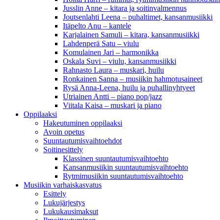
Jusslin Anne – kitara ja soitinvalmennus
Joutsenlahti Leena – puhaltimet, kansanmusiikki
Itäpelto Anu – kantele
Karjalainen Samuli – kitara, kansanmusiikki
Lahdenperä Satu – viulu
Komulainen Jari – harmonikka
Oskala Suvi – viulu, kansanmusiikki
Rahnasto Laura – muskari, huilu
Ronkainen Sanna – musiikin hahmotusaineet
Rysä Anna-Leena, huilu ja puhallinyhtyeet
Utriainen Antti – piano pop/jazz
Viitala Kaisa – muskari ja piano
Oppilaaksi
Hakeutuminen oppilaaksi
Avoin opetus
Suuntautumisvaihtoehdot
Soitinesittely
Klassinen suuntautumisvaihtoehto
Kansanmusiikin suuntautumisvaihtoehto
Rytmimusiikin suuntautumisvaihtoehto
Musiikin varhaiskasvatus
Esittely
Lukujärjestys
Lukukausimaksut