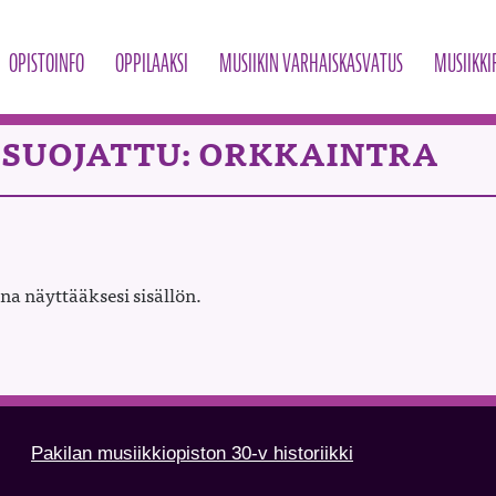
OPISTOINFO
OPPILAAKSI
MUSIIKIN VARHAISKASVATUS
MUSIIKKI
SUOJATTU: ORKKAINTRA
na näyttääksesi sisällön.
Pakilan musiikkiopiston 30-v historiikki