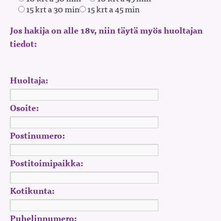
15 krt a 30 min
15 krt a 45 min
Jos hakija on alle 18v, niin täytä myös huoltajan
tiedot:
Huoltaja:
Osoite:
Postinumero:
Postitoimipaikka:
Kotikunta:
Puhelinnumero: