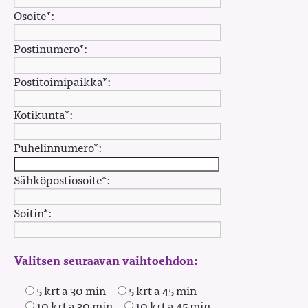
Osoite*:
Postinumero*:
Postitoimipaikka*:
Kotikunta*:
Puhelinnumero*:
Sähköpostiosoite*:
Soitin*:
Valitsen seuraavan vaihtoehdon:
5 krt a 30 min
5 krt a 45 min
10 krt a 30 min
10 krt a 45 min