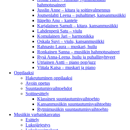
hahmotusaineet
Jusslin Anne – kitara ja soitinvalmennus
Joutsenlahti Leena – puhaltimet, kansanmusiikki
Itäpelto Anu – kantele
Karjalainen Samuli – kitara, kansanmusiikki
Lahdenperä Satu – viulu
Komulainen Jari – harmonikka
Oskala Suvi – viulu, kansanmusiikki
Rahnasto Laura – muskari, huilu
Ronkainen Sanna – musiikin hahmotusaineet
Rysä Anna-Leena, huilu ja puhallinyhtyeet
Utriainen Antti – piano pop/jazz
Viitala Kaisa – muskari ja piano
Oppilaaksi
Hakeutuminen oppilaaksi
Avoin opetus
Suuntautumisvaihtoehdot
Soitinesittely
Klassinen suuntautumisvaihtoehto
Kansanmusiikin suuntautumisvaihtoehto
Rytmimusiikin suuntautumisvaihtoehto
Musiikin varhaiskasvatus
Esittely
Lukujärjestys