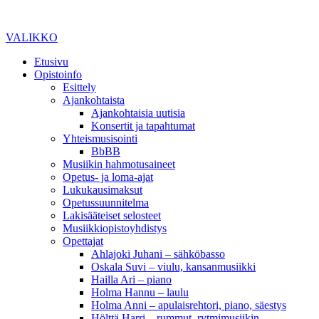
VALIKKO
Etusivu
Opistoinfo
Esittely
Ajankohtaista
Ajankohtaisia uutisia
Konsertit ja tapahtumat
Yhteismusisointi
BbBB
Musiikin hahmotusaineet
Opetus- ja loma-ajat
Lukukausimaksut
Opetussuunnitelma
Lakisääteiset selosteet
Musiikkiopistoyhdistys
Opettajat
Ahlajoki Juhani – sähköbasso
Oskala Suvi – viulu, kansanmusiikki
Hailla Ari – piano
Holma Hannu – laulu
Holma Anni – apulaisrehtori, piano, säestys
Hölttä Harri – rummut, rytmimusiikin