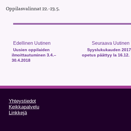
Oppilasvalinnat 22.-23.5.
Edellinen Uutinen
Seuraava Uutinen
Uusien oppilaiden
Syyslukukauden 2017
ilmoittautuminen 3.4.–
opetus päättyy la 16.12.
30.4.2018
Yhteystiedot
Keikkapalvelu
Linkkejä