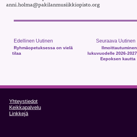
anni.holma@pakilanmusiikkiopisto.org
Edellinen Uutinen
Seuraava Uutinen
Ryhmäopetuksessa on vielä
Ilmoittautuminen
tilaa
lukuvuodelle 2026-2027
Eepoksen kautta
Yhteystiedot
Keikkapalvelu
Linkkejä