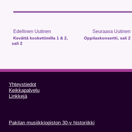
Edellinen Uutinen
Seuraava Uutinen
Kevättä koskettimilla 1 & 2,
Oppilaskonsertti, sali 2
sali 2
Yhteystiedot
Keikkapalvelu
Linkkejä
Pakilan musiikkiopiston 30-v historiikki