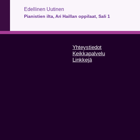
Edellinen Uutinen
Pianistien ilta, Ari Haillan oppilaat, Sali 1
Yhteystiedot
Keikkapalvelu
Linkkejä