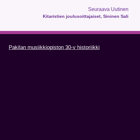
Seuraava Uutinen
Kitaristien joulusoittajaiset, Sininen Sali
Pakilan musiikkiopiston 30-v historiikki