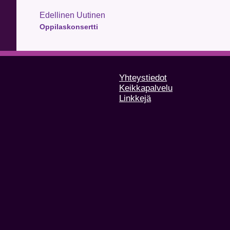
Edellinen Uutinen
Oppilaskonsertti
Yhteystiedot
Keikkapalvelu
Linkkejä