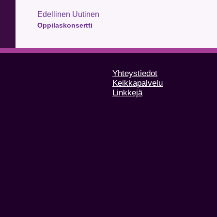
Edellinen Uutinen
Oppilaskonsertti
Yhteystiedot
Keikkapalvelu
Linkkejä