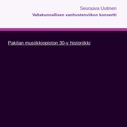
Seuraava Uutinen
Valtakunnallisen vanhustenviikon konsertti
Pakilan musiikkiopiston 30-v historiikki