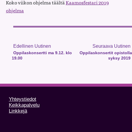
Koko viikon ohjelma täältä
Kaamosfestari 2019
ohjelma
Edellinen Uutinen
Seuraava Uutinen
Oppilaskonsertti ma 9.12. klo
Oppilaskonsertit opistolla
19.00
syksy 2019
Yhteystiedot
Keikkapalvelu
Linkkejä