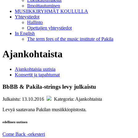
Lukukausimaksut
Ilmoittautuminen
MUSIIKKIRYHMÄT KOULULLA
Yhteystiedot
Hallinto
Opettajien yhteystiedot
In English
The term fees of the music institute of Pakila
Ajankohtaista
Ajankohtaisia uutisia
Konsertit ja tapahtumat
BbBB & Pakila-strings levy julkaistu
Julkaistu: 13.10.2016
Kategoria: Ajankohtaista
Levyä saatavana Pakilan musiikkiopistosta.
edellinen uutinen
Come Back -orkesteri