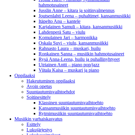
hahmotusaineet
Jusslin Anne – kitara ja soitinvalmennus
Joutsenlahti Leena – puhaltimet, kansanmusiikki
Itäpelto Anu – kantele
Karjalainen Samuli – kitara, kansanmusiikki
Lahdenperä Satu – viulu
Komulainen Jari – harmonikka
Oskala Suvi – viulu, kansanmusiikki
Rahnasto Laura – muskari, huilu
Ronkainen Sanna – musiikin hahmotusaineet
Rysä Anna-Leena, huilu ja puhallinyhtyeet
Utriainen Antti – piano pop/jazz
Viitala Kaisa – muskari ja piano
Oppilaaksi
Hakeutuminen oppilaaksi
Avoin opetus
Suuntautumisvaihtoehdot
Soitinesittely
Klassinen suuntautumisvaihtoehto
Kansanmusiikin suuntautumisvaihtoehto
Rytmimusiikin suuntautumisvaihtoehto
Musiikin varhaiskasvatus
Esittely
Lukujärjestys