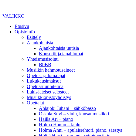
VALIKKO
Etusivu
Opistoinfo
Esittely
Ajankohtaista
Ajankohtaisia uutisia
Konsertit ja tapahtumat
Yhteismusisointi
BbBB
Musiikin hahmotusaineet
Opetus- ja loma-ajat
Lukukausimaksut
Opetussuunnitelma
Lakisääteiset selosteet
Musiikkiopistoyhdistys
Opettajat
Ahlajoki Juhani – sähköbasso
Oskala Suvi – viulu, kansanmusiikki
Hailla Ari – piano
Holma Hannu – laulu
Holma Anni – apulaisrehtori, piano, säestys
Hölttä Harri – rummut, rytmimusiikin